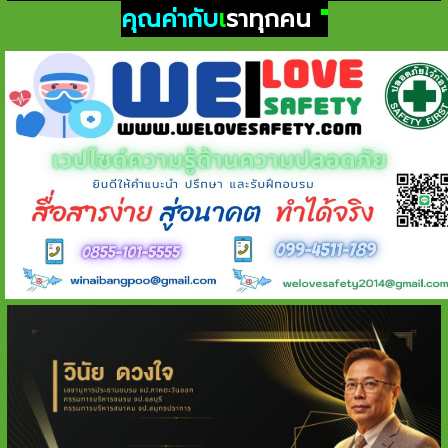
คุณค่ากับ
เ
ราทุกคน
"