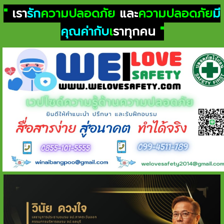
"
เรา
รัก
ความปลอดภัย
และ
ความปลอดภัย
มี
คุณค่ากับ
เ
ราทุกคน
"