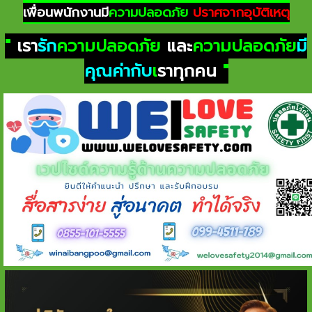
เพื่อนพนักงานมี
ความปลอดภัย
ปราศจากอุบัติเหตุ
"
เรา
รัก
ความปลอดภัย
และ
ความปลอดภัย
มี
คุณค่ากับ
เ
ราทุกคน
"