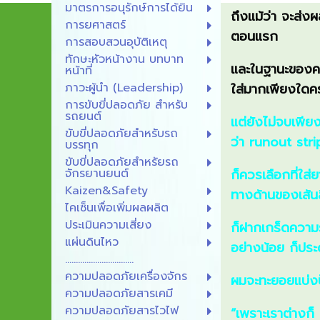
มาตรการอนุรักษ์การได้ยิน
ถึงแม้ว่า จะส่งผล
การยศาสตร์
ตอนแรก
การสอบสวนอุบัติเหตุ
ทักษะหัวหน้างาน บทบาท
และในฐานะของคนใ
หน้าที่
ภาวะผู้นํา (Leadership)
ใส่มากเพียงใดคร
การขับขี่ปลอดภัย สำหรับ
รถยนต์
แต่ยังไม่จบเพียง
ขับขี่ปลอดภัยสำหรับรถ
ว่า runout stri
บรรทุก
ขับขี่ปลอดภัยสำหรัยรถ
จักรยานยนต์
ก็ควรเลือกที่ใส่
Kaizen&Safety
ทางด้านของเส้นส
ไคเซ็นเพื่อเพิ่มผลผลิต
ประเมินความเสี่ยง
ก็ฝากเกร็ดความรู
แผ่นดินไหว
อย่างน้อย ก็ประ
................................
ความปลอดภัยเครื่องจักร
ผมจะทะยอยแบ่งปันค
ความปลอดภัยสารเคมี
ความปลอดภัยสารไวไฟ
“เพราะเราต่างก็