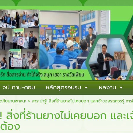
าน จป ถาม-ตอบ
หลักสูตรอบรม
ผลงาน
ดภัยยานพาหนะ
>
สาระน่ารู้! สิ่งที่ร้านยางไม่เคยบอก และเจ้าของรถควรรู้ การ
ู้! สิ่งที่ร้านยางไม่เคยบอก และ
กต้อง