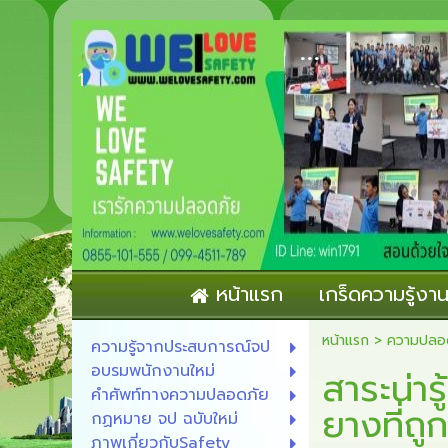
...
1
หน้าแรก
เกร็ดความรู้ง
หน้าแรก
>
ความปลอ
ความรู้จากประสบการณ์จป
อบรมพนักงานใหม่
สาระน่าร
คำศัพท์ทางความปลอดภัย
ยางที่ถู
กฏหมาย จป ฉบับใหม่
ภาพเกี่ยวกับSafety