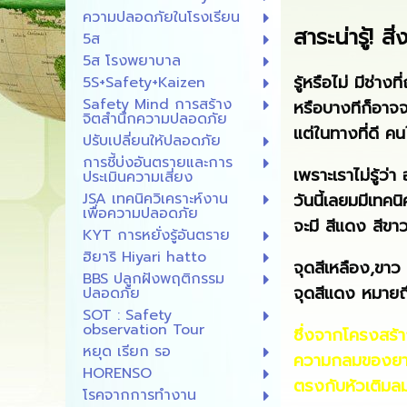
ความปลอดภัยในโรงเรียน
สาระน่ารู้! 
5ส
5ส โรงพยาบาล
รู้หรือไม่ มีช่าง
5S+Safety+Kaizen
Safety Mind การสร้าง
หรือบางทีก็อาจจ
จิตสำนึกความปลอดภัย
แต่ในทางที่ดี คน
ปรับเปลี่ยนให้ปลอดภัย
การชี้บ่งอันตรายและการ
เพราะเราไม่รู้ว่
ประเมินความเสี่ยง
JSA เทคนิควิเคราะห์งาน
วันนี้เลยมมีเทคน
เพื่อความปลอดภัย
จะมี สีแดง สีขาว
KYT การหยั่งรู้อันตราย
ฮิยาริ Hiyari hatto
จุดสีเหลือง,ขาว
BBS ปลูกฝังพฤติกรรม
จุดสีแดง หมายถึ
ปลอดภัย
SOT : Safety
observation Tour
ซึ่งจากโครงสร้าง
หยุด เรียก รอ
ความกลมของยาง ที
HORENSO
ตรงกับหัวเติมลม เ
โรคจากการทำงาน