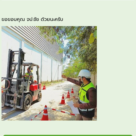
ขอขอบคุณ จป.ชัช ด้วยนะครับ