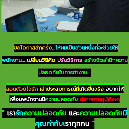
ขอโอกาสสักครั้ง.
..
ให้ผมเป็นส่วนหนึ่งที่จะช่วยให้
พนักงาน...
เปลี่ยนวิธีคิด
ปรับวิธีการ
สร้างจิตสำนึกความ
ปลอดภัยในการทำงาน...
สอนด้วยใจรัก
เล่าประสบการณ์ที่เกิดขึ้นจริง
อยากให้
เพื่อนพนักงานมี
ความปลอดภัย
ปราศจากอุบัติเหตุ
"
เรา
รัก
ความปลอดภัย
และ
ความปลอดภัย
มี
คุณค่ากับ
เ
ราทุกคน
"