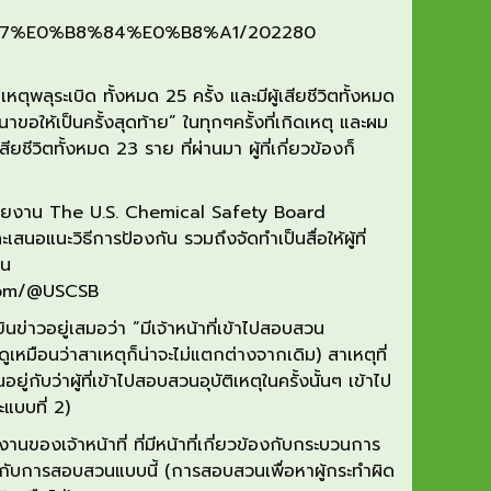
%87%E0%B8%84%E0%B8%A1/202280
ติเหตุพลุระเบิด ทั้งหมด
25
ครั้ง และมีผู้เสียชีวิต
ทั้งหมด
าขอให้เป็นครั้งสุดท้าย
”
ในทุกๆครั้งที่เกิดเหตุ
และผม
้เสียชีวิตทั้งหมด
23
ราย ที่ผ่านมา ผู้ที่เกี่ยวข้องก็
่วยงาน
The U.S. Chemical Safety Board
ะเสนอแนะวิธีการป้องกัน
รวมถึงจัดทำเป็นสื่อให้ผู้ที่
าน
com/@USCSB
ยินข่าวอยู่เสมอว่า
“
มีเจ้าหน้าที่
เข้าไปสอบสวน
ดูเหมือนว่าสาเหตุ
ก็
น่าจะ
ไม่
แตกต่างจากเดิม
)
สาเหตุที่
้นอยู่กับว่าผู้ที่เข้าไปสอบสวนอุบัติเหตุ
ในครั้ง
นั้น
ๆ
เข้าไป
ะแบบที่
2)
งาน
ของเจ้าหน้าท
ที่
มี
หน้าที่เกี่ยว
ข้อง
กับกระบวนการ
ยกับการ
สอบสวนแบบนี้
(
การ
สอบสวนเพื่อหาผู้กระทำผิด