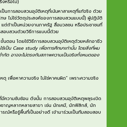
ริงหรือไม่
)
ง
เป็น
การสอบสวนอุบัติเหตุที่เน้นหาสาเหตุ
ที่แท้จริง
ด้วย
งโทษ
ไม่ใช่วัตถุประสงค์ของการสอบสวนแบบนี้
)
ผู้ปฏิบัติ
ี
แต่ถ้าเป็นหน่วยงานภาครัฐ
สื่อมวลชน หรือ
ประชาชน
ที่
สอบสวนด้วยวิธีการแบบนี้
ด้วย
5
ขั้นตอน
โดยใช้
วิธีการสอบสวนอุบัติ
เ
หตุด้วยหลักอาชีว
ใช้
เป็น
Case study
เพื่อการศึกษาเท่านั้น โดยสิ่งที่ผม
จำกัด
อาจจะไม่ตรงกับสภาพ
ความ
เป็นจริง
ทั้งหมด
ของ
เหตุ
เพื่อหา
ความจริง ไม่ใช่หาคนผิด” เพราะ
ความจริง
ที่มีความซับซ้อน ดังนั้น การสอบสวนอุบัติเหตุพลุระเบิด
เชี่ยวชาญหลากหลายสาขา
เช่น
นักเคมี
,
นักฟิสิกส์
,
นัก
การณ์หรือรู้พื้นที่เป็นอย่างดี เข้ามาร่วมเป็นทีมสอบสอบ