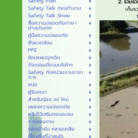
Safety Plan
2
.
รวบรว
Safety Talk ก่อนทำงาน
เก็บ
ร
Safety Talk Show
1
สื่อความปลอดภัยภาษา
ต่างประเทศ
คู่มือความปลอดภัย
สิ่งแวดล้อม
PPE
ซ้อมแผนฉุกเฉิน
กิจกรรมดีตามบริษัทฯ
Safety กับหน่วยงานราชา
การ
คปอ
ผู้รับเหมา
สำหรับน้อง จป ใหม่
เพลงความปลอดภัย
คลิปไว้เสริมตอนอบรม
การสอนงาน
ตลกขำขัน คลายเคลีย
เรื่องอื่นที่น่าสนใจ