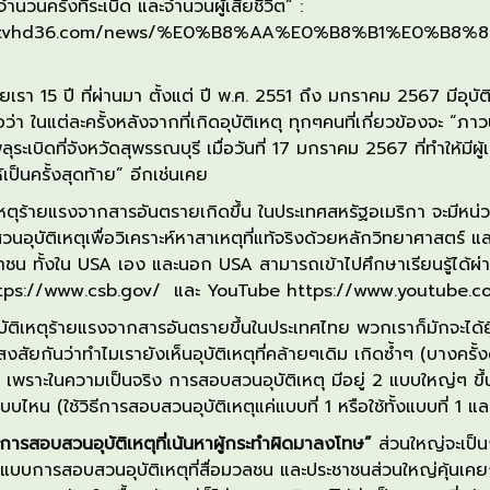
จำนวนครั้งที่ระเบิด และจำนวนผู้เสียชีวิต
”
:
.pptvhd36.com/news/%E0%B8%AA%E0%B8%B1%E0%B8
เรา
15
ปี ที่ผ่านมา ตั้งแต่ ปี
พ.ศ.
2551
ถึง มกราคม
2567
มีอุบั
อว่า ในแต่ละครั้งหลังจากที่เกิดอุบัติเหตุ ทุกๆคนที่เกี่ยวข้องจะ
“
ภาวน
พลุระเบิด
ที่จังหวัดสุพรรณบุรี
เมื่อวันที่
17
มกราคม
2567
ที่
ทำให้มีผู
ป็นครั้งสุดท้าย
”
อีกเช่นเคย
หตุ
ร้ายแรงจากสารอันตราย
เกิด
ขึ้น
ใน
ประเทศสหรัฐอเมริกา จะมีหน
สวน
อุบัติเหตุเพื่อวิเคราะห์หา
สาเหตุที่แท้จริง
ด้วยหลักวิทยาศาสตร์
แล
ชาชน
ทั้งใน
USA
เอง
และนอก
USA
สามารถเข้าไปศึกษาเรียนรู้ได้ผ่
tps://www.csb.gov/
และ
YouTube
https://www.youtube.
ิเหตุร้ายแรง
จากสารอันตรายขึ้น
ในประเทศไทย
พวก
เราก็มักจะได้
สงสัย
กัน
ว่า
ทำไม
เรายัง
เห็น
อุบัติเหตุที่คล้ายๆเดิม เกิดซ้ำๆ
(บางครั้ง
น
เพราะ
ในความเป็นจริง
การ
สอบสวนอุบัติเหตุ
มี
อยู่
2
แบบใหญ่ๆ
ขึ
แบบไหน
(ใช้วิธีการสอบสวนอุบัติเหตุแค่แบบที่
1
หรือใช้ทั้งแบบที่
1
แล
การสอบสวนอุบัติเหตุที่เน้นหาผู้กระทำผิด
มา
ลงโทษ
”
ส่วนใหญ่จะเป็
น
รูปแบบการสอบสวน
อุบัติเหตุ
ที่
สื่อมวลชน และ
ประชาชน
ส่วนใหญ่คุ้นเค