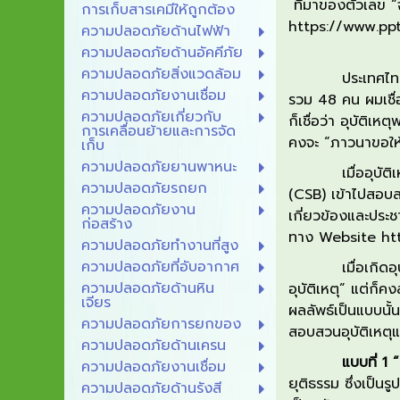
ที่มาของตัวเลข
“
การเก็บสารเคมีให้ถูกต้อง
https://www
ความปลอดภัยด้านไฟฟ้า
ความปลอดภัยด้านอัคคีภัย
ความปลอดภัยสิ่งแวดล้อม
ประเทศไทย
ความปลอดภัยงานเชื่อม
รวม
48
คน
ผมเชื่
ความปลอดภัยเกี่ยวกับ
ก็เชื่อว่า อุบัติเหตุ
การเคลื่อนย้ายและการจัด
คงจะ
“
ภาวนาขอให้เ
เก็บ
ความปลอดภัยยานพาหนะ
เมื่อ
อุบัติเ
ความปลอดภัยรถยก
(CSB)
เข้า
ไปสอบ
ความปลอดภัยงาน
เกี่ยวข้องและประ
ก่อสร้าง
ทาง
Website
ht
ความปลอดภัยทำงานที่สูง
ความปลอดภัยที่อับอากาศ
เมื่อเกิดอุบัต
ความปลอดภัยด้านหิน
อุบัติเหตุ
”
แต่
ก็
คง
เจียร
ผลลัพธ์เป็นแบบนั้
ความปลอดภัยการยกของ
สอบ
สวน
อุบัติเหตุ
ความปลอดภัยด้านเครน
แบบที่
1
“
ความปลอดภัยงานเชื่อม
ยุติธรรม
ซึ่งเป็น
ความปลอดภัยด้านรังสี