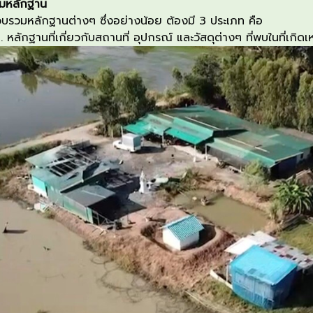
มหลักฐาน
วบรว
มหลักฐานต่างๆ ซึ่ง
อย่างน้อย
ต้อง
มี
3
ประเภท คือ
.
หลักฐาน
ที่เกี่ยวกับ
สถานที่
อุปกรณ์
และวัสดุ
ต่างๆ ที่พบในที่เกิดเ