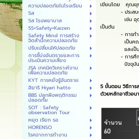
เขียนโดย คุณยุทธ
ความปลอดภัยในโรงเรียน
- ประสบการณ์ท
5ส
เช่น อุตสาหกรร
5ส โรงพยาบาล
เป็นต้น
5S+Safety+Kaizen
- การทำงานในปัจ
Safety Mind การสร้าง
จิตสำนึกความปลอดภัย
เป็นคณะกรรมกา
ปรับเปลี่ยนให้ปลอดภัย
และเป็นผู้ตรวจ
การชี้บ่งอันตรายและการ
- การศึกษา: จ
ประเมินความเสี่ยง
ปัจจุบันกำลังศ
JSA เทคนิควิเคราะห์งาน
เพื่อความปลอดภัย
KYT การหยั่งรู้อันตราย
5 ขั้นตอน วิธีการ
ฮิยาริ Hiyari hatto
ด้วยหลักอาชีวอน
BBS ปลูกฝังพฤติกรรม
ปลอดภัย
SOT : Safety
observation Tour
หยุด เรียก รอ
HORENSO
โรคจากการทำงาน