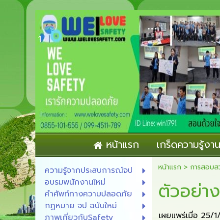
...
1
หน้าแรก
เกร็ดความรู้ง
หน้าแรก
>
การสอบสวน
ความรู้จากประสบการณ์จป
อบรมพนักงานใหม่
ตัวอย่า
คำศัพท์ทางความปลอดภัย
กฏหมาย จป ฉบับใหม่
เผยแพร่เมื่อ 25/
ภาพเกี่ยวกับSafety