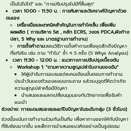
เป็นไปไม่ได้" และ "การปรับปรุงไม่มีที่สิ้นสุด"
เวลา
10:00 - 11:30
น. : การค้นหาและวิเคราะห์ปัญหาด้วย
ตนเอง
เครื่องมือและเทคนิคสำคัญในการทำไคเซ็น เพื่อเพิ่ม
ผลผลิต ( การบริหาร 5ส , หลัก
ECRS
, วงจร
PDCA
,ผังก้าง
ปลา, 5
Why
และ มาตรฐานการทำงาน
)
การตั้งคำถาม:
สอนวิธีการตั้งคำถามเพื่อขุดลึกถึงปัญหา
ที่แท้จริง เช่น ถาม "ทำไม" ซ้ำ ๆ 5 ครั้ง (5 Whys Analysis)
เวลา
11:30 - 12:00
น. : แนวทางการปรับปรุงเบื้องต้น
Workshop 1: "
ตามหาความสูญเปล่าในงานของฉัน"
ให้ผู้เข้ารับการอบรมแต่ละคนเขียนขั้นตอนการทำงาน
ประจำวันของตัวเองลงบนกระดาษ แล้วระบุจุดที่คิดว่าเกิด
ความสูญเปล่าหรือมีปัญหา
นำเสนอและแลกเปลี่ยนมุมมองกับวิทยากรเพื่อรับคำ
แนะนำ
ช่วงบ่าย: การระดมสมองและแก้ไขปัญหาในระดับกลุ่ม (
3
ชั่วโมง)
ช่วงนี้จะเน้นการทำงานร่วมกันเป็นทีม เพื่อหาทางออกให้กับปัญหา
ที่ซับซ้อนมากขึ้น และฝึกการนำเสนอแนวคิดอย่างเป็นรูปธรรม