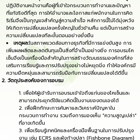
ปฏิบัติงานหน้างานคือผู้ที่เข้าใจกระบวนการทำงานและปัญหา
ที่แท้จริงดีที่สุด การให้อำนาจและโอกาสแก่พนักงานในการคิด
ริเริ่มจึงเป็นกุญแจสำคัญสู่ความสำเร็จ หลักการนี้ไม่ได้มุ่งหวัง
ให้เกิดการเปลี่ยนแปลงครั้งใหญ่ในชั่วข้ามคืน แต่เป็นการสร้าง
ความเปลี่ยนแปลงทีละขั้นตอนอย่างยั่งยืน
เหตุผล:
ในสภาพแวดล้อมทางธุรกิจที่มีการแข่งขันสูง การ
เพิ่มผลผลิตและลดต้นทุนเป็นสิ่งที่จำเป็นอย่างยิ่ง การอบรมไค
เซ็นจึงเป็นเครื่องมือสำคัญในการสร้างวัฒนธรรมองค์กรที่ส่ง
เสริมการเรียนรู้และการปรับปรุงอย่างไม่หยุดนิ่ง ทำให้องค์กรมี
ความยืดหยุ่นและสามารถรับมือกับการเปลี่ยนแปลงได้ดีขึ้น
2.
วัตถุประสงค์ของการอบรม
เพื่อให้ผู้เข้ารับการอบรมเข้าใจถึงแก่นของไคเซ็นและ
สามารถประยุกต์ใช้แนวคิดนี้ในงานของตนเองได้
เพื่อฝึกทักษะการค้นหาและวิเคราะห์ปัญหาใน
กระบวนการทำงาน รวมถึงการมองเห็น "ความสูญเปล่า"
ที่อาจเกิดขึ้น
เพื่อเรียนรู้เทคนิคและเครื่องมือพื้นฐานในการปรับปรุง
งาน เช่น ECRS และผังก้างปลา (Fishbone Diagram)