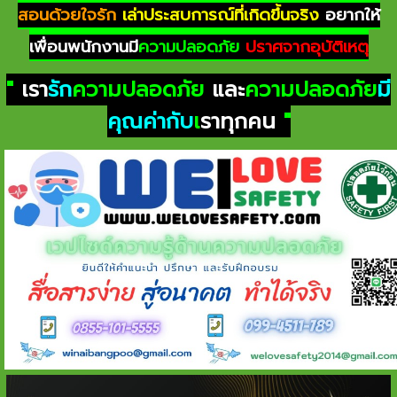
สอนด้วยใจรัก
เล่าประสบการณ์ที่เกิดขึ้นจริง
อยากให้
เพื่อนพนักงานมี
ความปลอดภัย
ปราศจากอุบัติเหตุ
"
เรา
รัก
ความปลอดภัย
และ
ความปลอดภัย
มี
คุณค่ากับ
เ
ราทุกคน
"