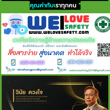
คุณค่ากับ
เ
ราทุกคน
"