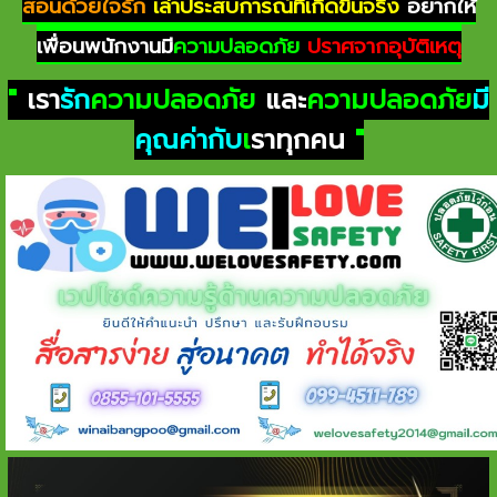
สอนด้วยใจรัก
เล่าประสบการณ์ที่เกิดขึ้นจริง
อยากให้
เพื่อนพนักงานมี
ความปลอดภัย
ปราศจากอุบัติเหตุ
"
เรา
รัก
ความปลอดภัย
และ
ความปลอดภัย
มี
คุณค่ากับ
เ
ราทุกคน
"