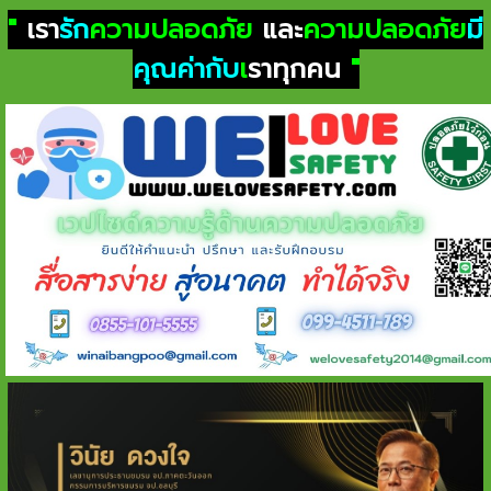
"
เรา
รัก
ความปลอดภัย
และ
ความปลอดภัย
มี
คุณค่ากับ
เ
ราทุกคน
"