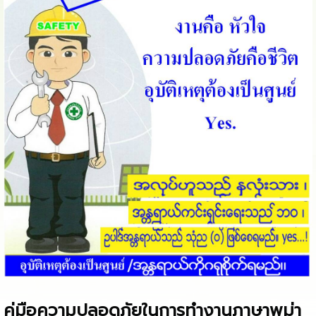
คู่มือความปลอดภัยในการทำงานภาษาพม่า