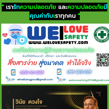
"
เรา
รัก
ความปลอดภัย
และ
ความปลอดภัย
มี
คุณค่ากับ
เ
ราทุกคน
"