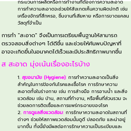
หลาย
กระบวนการผลิตหรือการทำงานที่ต้องการความสะอาด
คือ
การทำความสะอาดจะช่วยให้สังเกตเห็นความผิดปกติ เช่น
พื้นที่
ทาง
เครื่องจักรที่สึกหรอ, ชิ้นงานที่เสียหาย หรือการขาดแคลน
ที่
เนื่องจาก
วัสดุที่จำเป็น
ไม่มี
เมื่อ
ฝุ่น
สิ่ง
การทำ "สะอาด" จึงเป็นการเตรียมพื้นฐานให้สามารถ
หรือ
ต่างๆ
ตรวจสอบสิ่งต่างๆ ได้ดีขึ้น และช่วยให้ค้นพบปัญหาที่
คราบ
ถูก
อาจจะเกิดขึ้นในอนาคตได้เร็วและมีประสิทธิภาพมากขึ้น
สกปรก
ทำให้
และ
สะอาด
ส สะอาด มุ่งเน้นเรื่องอะไรบ้าง
มัก
และ
จะ
เป็น
คำ
สุขอนามัย (Hygiene)
:
การทำความสะอาดเป็นสิ่ง
หมาย
ระเบียบ
สำคัญในการป้องกันโรคและเชื้อโรค การรักษาความ
ว่า
ถึง
จะ
สะอาดทั้งในร่างกาย เช่น การล้างมือ การอาบน้ำ และสิ่ง
"สะอาด"
ความ
ทำให้
แวดล้อม เช่น บ้าน, สถานที่ทำงาน, หรือพื้นที่ส่วนรวม จะ
สะอาด
มุ่ง
สามารถ
ช่วยลดการติดเชื้อและการแพร่กระจายของโรค
ใน
สังเกต
เน้น
การดูแลสิ่งแวดล้อม
:
การรักษาความสะอาดในสถานที่
ทาง
เห็น
เรื่อง
ต่างๆ ช่วยให้สภาพแวดล้อมนั้นดูดี ปลอดภัย และน่าอยู่
ร่างกาย
สิ่ง
หลายๆ
มากขึ้น ทั้งนี้ยังมีผลต่อการรักษาความเป็นระเบียบและ
เช่น
ผิด