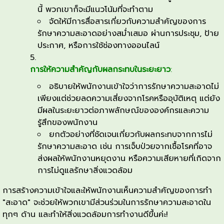
ที่
นี้ พวกเขาก็จะมีแนวโน้มที่จะทำตาม
สามารถ
จัดให้มีการสื่อสารเกี่ยวกับความสำคัญของการ
ใช้
รักษาความสะอาดอย่างสม่ำเสมอ ผ่านการประชุม, ป้าย
ใน
ประกาศ, หรือการใช้ช่องทางออนไลน์
การ
สร้าง
การให้ความสำคัญกับผลกระทบในระยะยาว
:
แรง
อธิบายให้พนักงานเข้าใจว่าการรักษาความสะอาดไม่
จูงใจ
เพียงแต่ช่วยลดความเสี่ยงจากโรคหรืออุบัติเหตุ แต่ยัง
ให้
มีผลในระยะยาวต่อภาพลักษณ์ขององค์กรและความ
พนักงาน
รู้สึกของพนักงาน
เห็น
ยกตัวอย่างที่ชัดเจนเกี่ยวกับผลกระทบจากการไม่
ความ
รักษาความสะอาด เช่น การเจ็บป่วยจากเชื้อโรคที่อาจ
สำคัญ
ส่งผลให้พนักงานหยุดงาน หรือความเสียหายที่เกิดจาก
ของ
การไม่ดูแลรักษาสิ่งแวดล้อม
การ
ทำความ
การสร้างความเข้าใจและให้พนักงานเห็นความสำคัญของการทำ
สะอาด
"สะอาด" จะช่วยให้พวกเขามีส่วนร่วมในการรักษาความสะอาดใน
ดังนี้:
ทุกๆ ด้าน และทำให้สิ่งแวดล้อมการทำงานดีขึ้นค่ะ!