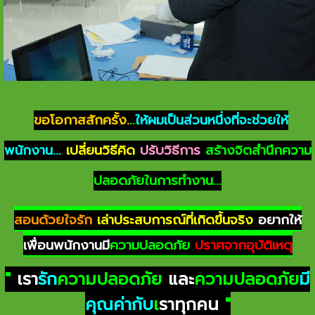
ขอโอกาสสักครั้ง.
..
ให้ผมเป็นส่วนหนึ่งที่จะช่วยให้
พนักงาน...
เปลี่ยนวิธีคิด
ปรับวิธีการ
สร้างจิตสำนึกความ
ปลอดภัยในการทำงาน...
สอนด้วยใจรัก
เล่าประสบการณ์ที่เกิดขึ้นจริง
อยากให้
เพื่อนพนักงานมี
ความปลอดภัย
ปราศจากอุบัติเหตุ
"
เรา
รัก
ความปลอดภัย
และ
ความปลอดภัย
มี
คุณค่ากับ
เ
ราทุกคน
"