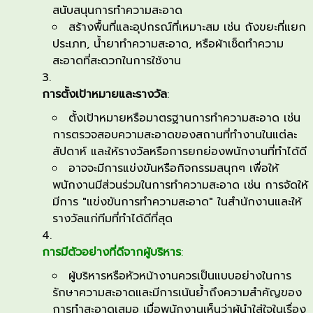
สนับสนุนการทำความสะอาด
สำคัญ
สร้างพื้นที่และอุปกรณ์ที่เหมาะสม เช่น ถังขยะที่แยก
ต่อ
ประเภท, น้ำยาทำความสะอาด, หรือผ้าเช็ดทำความ
การ
สะอาดที่สะดวกในการใช้งาน
สร้าง
สภาพ
การตั้งเป้าหมายและรางวัล
:
แวดล้อม
ตั้งเป้าหมายหรือมาตรฐานการทำความสะอาด เช่น
ที่
การตรวจสอบความสะอาดของสถานที่ทำงานในแต่ละ
สัปดาห์ และให้รางวัลหรือการยกย่องพนักงานที่ทำได้ดี
ดี
อาจจะมีการแข่งขันหรือกิจกรรมสนุกๆ เพื่อให้
และ
พนักงานมีส่วนร่วมในการทำความสะอาด เช่น การจัดให้
ปลอดภัย
มีการ "แข่งขันการทำความสะอาด" ในสำนักงานและให้
ใน
รางวัลแก่ทีมที่ทำได้ดีที่สุด
การ
ทำงาน
การมีตัวอย่างที่ดีจากผู้บริหาร
:
มี
ผู้บริหารหรือหัวหน้างานควรเป็นแบบอย่างในการ
หลาย
รักษาความสะอาดและมีการเน้นย้ำถึงความสำคัญของ
วิธี
การทำสะอาดเสมอ เมื่อพนักงานเห็นว่าผู้นำใส่ใจในเรื่อง