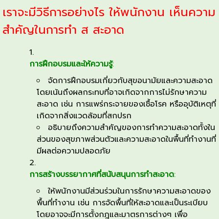
จัดการ
เราจะมีวิธีการอย่างไร ให้พนักงาน เห็นความ
ที่
ดี
สำคัญในการทำ ส สะอาด
เช่น
สถาน
การ
ที่
การฝึกอบรมและให้ความรู้
:
ให้
ทำงาน
พนักงาน
จัดการฝึกอบรมเกี่ยวกับสุขอนามัยและความสะอาด
หรือ
โดยเน้นถึงผลกระทบที่อาจเกิดจากการไม่รักษาความ
เห็น
บ้าน
สะอาด เช่น การแพร่กระจายของเชื้อโรค หรืออุบัติเหตุที่
ที่
ความ
เกิดจากสิ่งแวดล้อมที่สกปรก
สะอาด
สำคัญ
อธิบายถึงความสำคัญของการทำความสะอาดทั้งใน
และ
ใน
ส่วนของสุขภาพส่วนตัวและความสะอาดในพื้นที่ทำงานที่
เป็น
การ
มีผลต่อความปลอดภัย
ระเบียบ
ทำ
การสร้างบรรยากาศที่สนับสนุนการทำสะอาด
:
"สะอาด"
เป็น
ให้พนักงานมีส่วนร่วมในการรักษาความสะอาดของ
สิ่ง
พื้นที่ทำงาน เช่น การจัดพื้นที่ให้สะอาดและเป็นระเบียบ
โดยอาจจะมีการตั้งกฎและมาตรการต่างๆ เพื่อ
ที่