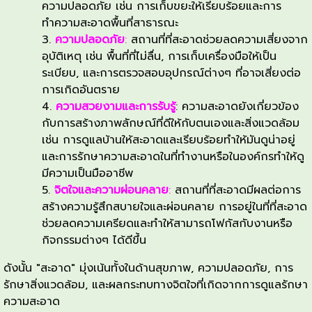
ความปลอดภัย เช่น การเก็บขยะให้เรียบร้อยและการ
ด้าน
การ
ปกติ
ทำความสะอาดพื้นที่สาธารณะ
ที่
ล้าง
ได้
ความปลอดภัย
:
สถานที่ที่สะอาดช่วยลดความเสี่ยงจาก
มือ
เกี่ยวข้อง
ชัดเจน
อุบัติเหตุ เช่น พื้นที่ที่ไม่ลื่น, การเก็บเครื่องมือให้เป็น
หรือ
ขึ้น
กับ
ระเบียบ, และการตรวจสอบอุปกรณ์ต่างๆ ที่อาจเสี่ยงต่อ
อาบ
ดังนี้:
การ
การเกิดอันตราย
น้ำ
ดูแล
ความสวยงามและการรับรู้
: ความสะอาดยังเกี่ยวข้อง
เพื่อ
กับการสร้างภาพลักษณ์ที่ดีให้กับตนเองและสิ่งแวดล้อม
รักษา
ลด
เช่น การดูแลบ้านให้สะอาดและเรียบร้อยทำให้มันดูน่าอยู่
สิ่ง
ความ
และการรักษาความสะอาดในที่ทำงานหรือในองค์กรทำให้ดู
สกปรก
แวดล้อม
มีความเป็นมืออาชีพ
หรือ
และ
จิตใจและความผ่อนคลาย
:
สถานที่ที่สะอาดมีผลต่อการ
อาจ
สุขภาพ
สร้างความรู้สึกสบายใจและผ่อนคลาย การอยู่ในที่ที่สะอาด
หมาย
โดย
ช่วยลดความเครียดและทำให้สามารถโฟกัสกับงานหรือ
ถึง
เฉพาะ
กิจกรรมต่างๆ ได้ดีขึ้น
ความ
ใน
เรียบร้อย
ดังนั้น "สะอาด" มุ่งเน้นทั้งในด้านสุขภาพ, ความปลอดภัย, การ
เรื่อง
และ
รักษาสิ่งแวดล้อม, และผลกระทบทางจิตใจที่เกิดจากการดูแลรักษา
ดังนี้:
การ
ความสะอาด