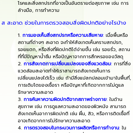
โรคและสิ่งสกปรกที่อาจเป็นอันตรายต่อสุขภาพ เช่น การ
ทำ
หมาย
ล้างมือ, การทำความ
"สะอาด"
ถึง
มี
สภาพ
ส สะอาด ช่วยในการตรวจสอบสิ่งผิดปกติอย่างไรบ้าง
ที่
หลาย
การ
การมองเห็นสิ่งสกปรกหรือความเสียหาย
:
เมื่อพื้นหรือ
ไม่มี
เหตุผล
สถานที่ต่างๆ สะอาด จะทำให้สังเกตเห็นคราบสกปรก,
สิ่ง
ทำ
ที่
รอยแตก, หรือสิ่งที่ผิดปกติได้ง่ายขึ้น เช่น รอยรั่ว, สถาน
สกปรก
"สะอาด"
สำคัญ
ที่ที่มีปัญหาน้ำซึม หรือปัญหาจากการสึกหรอของวัสดุ
หรือ
ช่วย
เช่น:
การสังเกตการเปลี่ยนแปลงของสิ่งแวดล้อม
:
การที่สิ่ง
ความ
ใน
แวดล้อมสะอาดทำให้เราสามารถสังเกตเห็นการ
สกปรก
การ
เปลี่ยนแปลงได้เร็ว เช่น ถ้ามีสิ่งแปลกปลอมเข้ามาในพื้นที่,
ต่างๆ
ตรวจ
การเติบโตของเชื้อรา หรือปัญหาที่เกิดจากการไม่ดูแล
ปน
รักษาความสะอาด
เปื้อน
สอบ
การค้นหาความผิดปกติจากสภาพร่างกาย
:
ในด้าน
อยู่
สิ่ง
สุขภาพ เช่น การดูแลความสะอาดของผิวหนัง สามารถ
เช่น
ผิด
สังเกตเห็นอาการผิดปกติ เช่น ผื่น, สิว, หรือการติดเชื้อที่
พื้นที่
ปกติ
อาจเกิดจากการไม่รักษาความสะอาด
ที่
ได้
การตรวจสอบในกระบวนการผลิตหรือการทำงาน
:
ใน
สะอาด