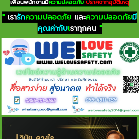
เพื่อนพนักงานมี
ความปลอดภัย
ปราศจากอุบัติเหตุ
"
เรา
รัก
ความปลอดภัย
และ
ความปลอดภัย
มี
คุณค่ากับ
เ
ราทุกคน
"