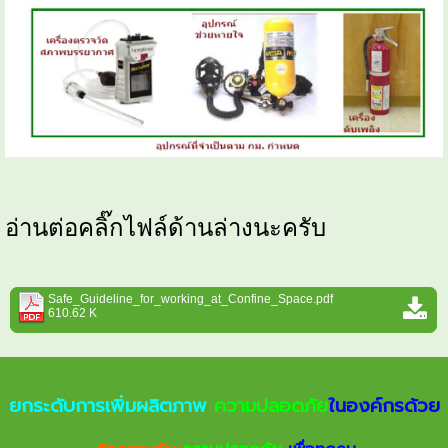
อ่านต่อคลิ๊กไฟล์ด้านล่างนะครับ
Safe_Guideline_for_working_at_Confine_Space.pdf
610.62 K
ยกระดับการเพิ่มผลิตภาพ
ความปลอดภัย
ในองค์กรด้วย