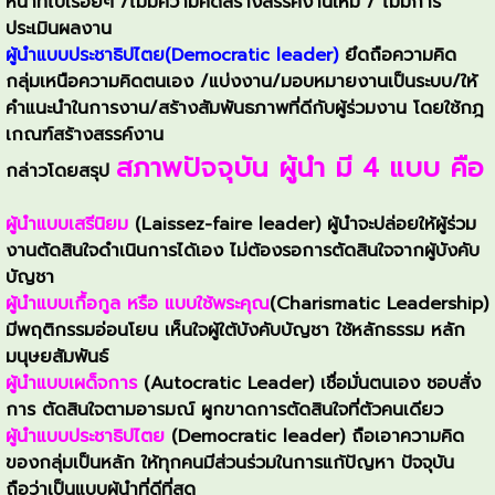
หน้าที่ไปเรื่อยๆ /ไม่มีความคิดสร้างสรรค์งานใหม่ / ไม่มีการ
ประเมินผลงาน
ผู้นำแบบประชาธิปไตย(Democratic leader)
ยึดถือความคิด
กลุ่มเหนือความคิดตนเอง /แบ่งงาน/มอบหมายงานเป็นระบบ/ให้
คำแนะนำในการงาน/สร้างสัมพันธภาพที่ดีกับผู้ร่วมงาน โดยใช้กฎ
เกณฑ์สร้างสรรค์งาน
สภาพปัจจุบัน ผู้นำ มี 4 แบบ คือ
กล่าวโดยสรุป
ผู้นำแบบเสรีนิยม
(Laissez-faire leader) ผู้นำจะปล่อยให้ผู้ร่วม
งานตัดสินใจดำเนินการได้เอง ไม่ต้องรอการตัดสินใจจากผู้บังคับ
บัญชา
ผู้นำแบบเกื้อกูล หรือ แบบใช้พระคุณ
(Charismatic Leadership)
มีพฤติกรรมอ่อนโยน เห็นใจผู้ใต้บังคับบัญชา ใช้หลักธรรม หลัก
มนุษยสัมพันธ์
ผู้นำแบบเผด็จการ
(Autocratic Leader) เชื่อมั่นตนเอง ชอบสั่ง
การ ตัดสินใจตามอารมณ์ ผูกขาดการตัดสินใจที่ตัวคนเดียว
ผู้นำแบบประชาธิปไตย
(Democratic leader) ถือเอาความคิด
ของกลุ่มเป็นหลัก ให้ทุกคนมีส่วนร่วมในการแก้ปัญหา ปัจจุบัน
ถือว่าเป็นแบบผู้นำที่ดีที่สุด