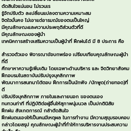
ตัดสินใจแน่นอน ไม่รวนเร
รู้จักปรับตัว ละเปลี่ยนแปลงตามความเหมาะสม
จิตใจมั่นคง ไม่เอาแต่อารมณ์ของตนเป็นใหญ่
มีคุณลักษณะและความประพฤติส่วนตัวที่ดี
มีคุณลักษณะของผู้นำ
เทคนิคการสร้างเสริมความเป็นผู้นำที่ ฝึกฝนได้ มี 8 ประการ คือ
สำรวจตัวเอง พิจารณาข้อบกพร่อง เปรียบเทียบคุณลักษณะผู้นำ
ที่ดี
ศึกษาหาความรู้เพิ่มเติม โดยเฉพาะด้านบริหาร และ จิตวิทยาสังคม
ฝึกอบรมในสถาบันปรับปรุงบุคลิกภาพ
พัฒนาการสนทนาโต้ตอบ ฝึกการเป็นนักฟัง /นักพูด(ถ่ายทอด)ที่
ดี
ปรับปรังบุคลิกภาพ ภายในและภายนอก ของตนเอง
ทบทวนท่าที ที่ปฏิบัติต่อผู้อื่นให้สุภาพนุ่มนวล เป็นปกตินิสัย
ฝึกฝน สังเกตการณ์ กล้าตัดสินใจ
ฝึกฝนตนเองให้เป็นคนมีเหตุผล ในการทำงาน มีความสุขุมรอบคอบ
กล่าวโดยสรุป คุณลักษณะผู้นำที่ทำให้การบริหารงานประสบความ