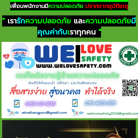
เพื่อนพนักงานมี
ความปลอดภัย
ปราศจากอุบัติเหตุ
"
เรา
รัก
ความปลอดภัย
และ
ความปลอดภัย
มี
คุณค่ากับ
เ
ราทุกคน
"