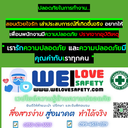
ปลอดภัยในการทำงาน...
สอนด้วยใจรัก
เล่าประสบการณ์ที่เกิดขึ้นจริง
อยากให้
เพื่อนพนักงานมี
ความปลอดภัย
ปราศจากอุบัติเหตุ
"
เรา
รัก
ความปลอดภัย
และ
ความปลอดภัย
มี
คุณค่ากับ
เ
ราทุกคน
"