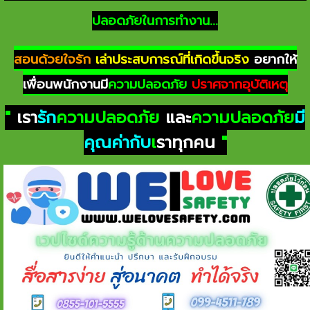
ปลอดภัยในการทำงาน...
สอนด้วยใจรัก
เล่าประสบการณ์ที่เกิดขึ้นจริง
อยากให้
เพื่อนพนักงานมี
ความปลอดภัย
ปราศจากอุบัติเหตุ
"
เรา
รัก
ความปลอดภัย
และ
ความปลอดภัย
มี
คุณค่ากับ
เ
ราทุกคน
"