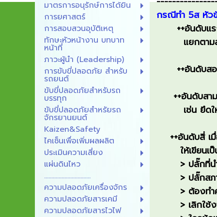
---------------
มาตรการอนุรักษ์การได้ยิน
กรณีทำ 5ส หัวข้
การยศาสตร์
++อันดับแรก เร
การสอบสวนอุบัติเหตุ
ทักษะหัวหน้างาน บทบาท
แยกตามสภาพดี
หน้าที่
ภาวะผู้นํา (Leadership)
++อันดับสอง ทำ
การขับขี่ปลอดภัย สำหรับ
รถยนต์
ขับขี่ปลอดภัยสำหรับรถ
++อันดับสาม ท
บรรทุก
เช่น ยึดให้แน่
ขับขี่ปลอดภัยสำหรัยรถ
จักรยานยนต์
Kaizen&Safety
++อันดับสี่ เมื่
ไคเซ็นเพื่อเพิ่มผลผลิต
ให้เขียนเป็น 
ประเมินความเสี่ยง
> ปลั๊กที่นำม
แผ่นดินไหว
................................
> ปลั๊กสภาพไ
ความปลอดภัยเครื่องจักร
> ต้องทำคว
ความปลอดภัยสารเคมี
> เลิกใช้งาน
ความปลอดภัยสารไวไฟ