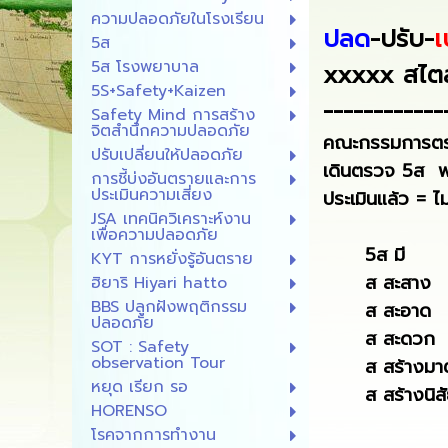
ความปลอดภัยในโรงเรียน
ปลด
-ปรับ-
เ
5ส
5ส โรงพยาบาล
xxxxx สไต
5S+Safety+Kaizen
------------
Safety Mind การสร้าง
จิตสำนึกความปลอดภัย
คณะกรรมการต
ปรับเปลี่ยนให้ปลอดภัย
เดินตรวจ 5ส
พ
การชี้บ่งอันตรายและการ
ประเมินความเสี่ยง
ประเมินแล้ว = ไ
JSA เทคนิควิเคราะห์งาน
เพื่อความปลอดภัย
5ส มี
KYT การหยั่งรู้อันตราย
ส สะสาง
ฮิยาริ Hiyari hatto
BBS ปลูกฝังพฤติกรรม
ส สะอาด
ปลอดภัย
ส สะดวก
SOT : Safety
observation Tour
ส สร้างมาต
หยุด เรียก รอ
ส สร้างนิสั
HORENSO
โรคจากการทำงาน