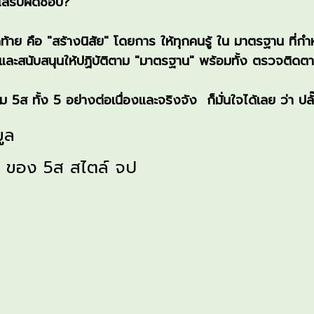
รับผิดชอบ?
ย คือ "สร้างนิสัย" โดยการ ให้ทุกคนรู้ ใน มาตรฐาน ที่ก
นับสนุนให้ปฏิบ
ัติตาม "มาตรฐาน" พร้อมทั้ง ตรวจติดตา
ทั้ง 5 อย่างต่อเนื่องและจริงจัง ก็มั่นใจได้เลย ว่า ปลั๊กส
ูล
ก ของ 5ส สไตล์ จป