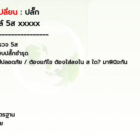
ปลี่ยน
: ปลั๊ก
ล์ 5ส xxxxx
--------------
--
รวจ 5ส
บปลั๊กชำรุด
ม่ปลอดภัย / ต้องแก้ไข ต้องใส่ลงใน ส ใด? มาพินิจกัน
รฐาน
ย