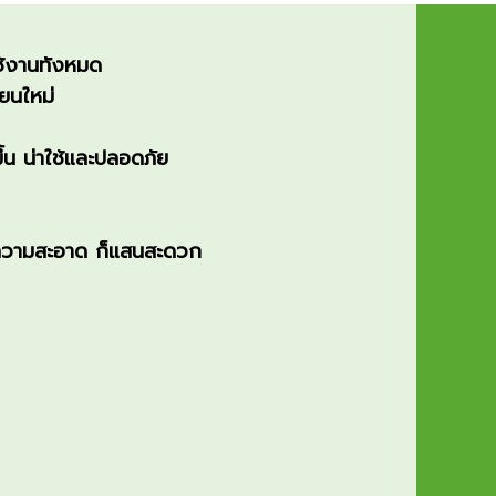
้งานทั
้งหมด
นใหม่
น น่าใช้และปลอดภัย
ความสะอา
ด ก็แสนสะดวก