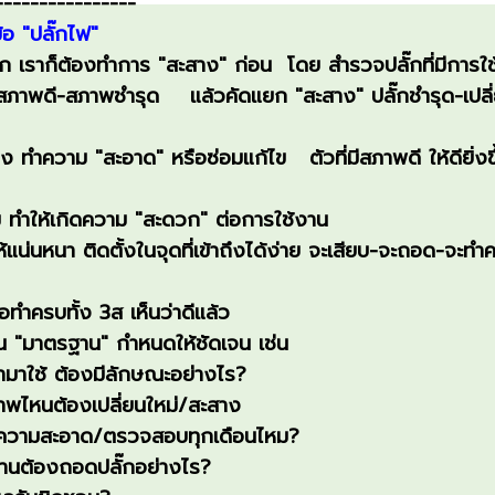
-----------
-----
อ "ปลั๊กไฟ"
าก็ต้องทำการ "สะสาง" ก่อน โดย สำรวจปลั๊กที่มีการใช
-สภาพชำรุด แล้วคัดแยก "สะสาง" ปลั๊กชำรุด-เปลี่ย
ความ "สะอาด" หรือซ่อมแก้ไข ตัวที่มีสภาพดี ให้ดียิ่งขึ้
ำให้เกิดความ "สะดวก" ต่อการใช้งาน
นหนา ติดตั้งในจุดที่เข้าถึงได้ง
่าย จะเสียบ-จะถอด-จะทำ
อทำครบทั้ง 3ส เห็นว่าดีแล้ว
"มาตรฐาน" กำหนดให้ชัดเจน เช่น
าใช้ ต้องมีลักษณะอย่างไร?
หนต้องเปลี่ยนให
ม่/สะสาง
ามสะอาด/
ตรวจสอบทุกเดือนไหม?
ต้องถอดปลั๊กอย่
างไร?