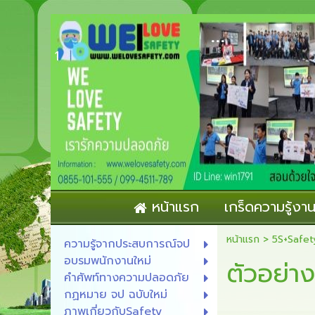
...
1
หน้าแรก
เกร็ดความรู้ง
หน้าแรก
>
5S+Safet
ความรู้จากประสบการณ์จป
อบรมพนักงานใหม่
ตัวอย่า
คำศัพท์ทางความปลอดภัย
กฏหมาย จป ฉบับใหม่
ภาพเกี่ยวกับSafety