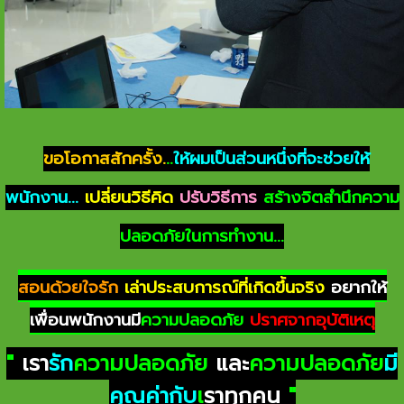
ขอโอกาสสักครั้ง.
..
ให้ผมเป็นส่วนหนึ่งที่จะช่วยให้
พนักงาน...
เปลี่ยนวิธีคิด
ปรับวิธีการ
สร้างจิตสำนึกความ
ปลอดภัยในการทำงาน...
สอนด้วยใจรัก
เล่าประสบการณ์ที่เกิดขึ้นจริง
อยากให้
เพื่อนพนักงานมี
ความปลอดภัย
ปราศจากอุบัติเหตุ
"
เรา
รัก
ความปลอดภัย
และ
ความปลอดภัย
มี
คุณค่ากับ
เ
ราทุกคน
"