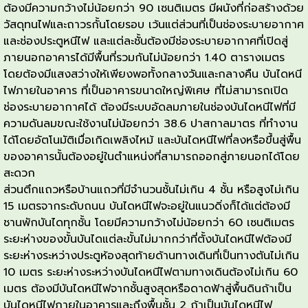
ต้องมีความกว้างไม่น้อยกว่า 90 เซนติเมตร มีผนังที่ก่อสร้างด้วย
วัสดุทนไฟและถาวรกั้นโดยรอบ เว้นแต่ส่วนที่เป็นช่องระบายอากาศ
และช่องประตูหนีไฟ และแต่ละชั้นต้องมีช่องระบายอากาศที่เปิดสู่
ภายนอกอาคารได้มีพื้นที่รวมกันไม่น้อยกว่า 1.40 ตารางเมตร
โดยต้องมีแสงสว่างให้เพียงพอทั้งกลางวันและกลางคืน บันไดหนี
ไฟภายในอาคาร ที่เป็นอาคารขนาดใหญ่พิเศษ ที่ไม่สามารถเปิด
ช่องระบายอากาศได้ ต้องมีระบบอัดลมภายในช่องบันไดหนีไฟที่มี
ความดันลมขณะใช้งานไม่น้อยกว่า 38.6 ปาสกาลมาตร ที่ทำงาน
ได้โดยอัตโนมัติเมื่อเกิดเพลิงไหม้ และบันไดหนีไฟที่ลงหรือขึ้นสู่พื้น
ของอาคารนั้นต้องอยู่ในตำแหน่งที่สามารถออกสู่ภายนอกได้โดย
สะดวก
ส่วนตึกแถวหรือบ้านแถวที่มีจำนวนชั้นไม่เกิน 4 ชั้น หรือสูงไม่เกิน
15 เมตรจากระดับถนน บันไดหนีไฟจะอยู่ในแนวดิ่งก็ได้แต่ต้องมี
ชานพักบันไดทุกชั้น โดยมีความกว้างไม่น้อยกว่า 60 เซนติเมตร
ระยะห่างของขั้นบันไดแต่ละขั้นไม่มากกว่าที่ตั้งบันไดหนีไฟต้องมี
ระยะห่างระหว่างประตูห้องสุดท้ายด้านทางเดินที่เป็นทางตันไม่เกิน
10 เมตร ระยะห่างระหว่างบันไดหนีไฟตามทางเดินต้องไม่เกิน 60
เมตร ต้องมีบันไดหนีไฟจากชั้นสูงสุดหรือดาดฟ้าสู่พื้นดินถ้าเป็น
บันไดหนีไฟภายในอาคารและถึงพื้นชั้น 2 ถ้าเป็นบันไดหนีไฟ