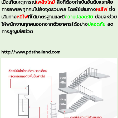
เมื่อเกิดเหตุการณ์
เพลิงไหม้
สิ่งที่ต้องทำเป็นอันดับแรกคือ
การอพยพทุกคนไปยังจุดรวมพล โดยใช้เส้นทาง
หนีไฟ
ซึ่ง
เส้นทาง
หนีไฟ
ที่ได้มาตรฐานและมี
ความปลอดภัย
ย่อมจะช่วย
ให้พนักงานทุกคนออกจากตัวอาคารได้อย่าง
ปลอดภัย
ลด
การสูญเสียชีวิต
http://www.pdsthailand.com