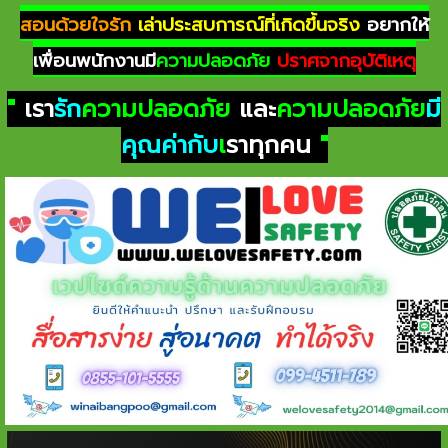
สอนด้วยใจรัก
เล่าประสบการณ์ที่เกิดขึ้นจริง
อยากให้
เพื่อนพนักงานมี
ความปลอดภัย
ปราศจากอุบัติเหตุ
"
เรา
รัก
ความปลอดภัย
และ
ความปลอดภัย
มี
คุณค่ากับ
เ
ราทุกคน
"