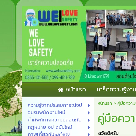
...
1
หน้าแรก
เกร็ดความรู้ง
หน้าแรก
>
คู่มือควา
ความรู้จากประสบการณ์จป
อบรมพนักงานใหม่
คู่มือค
คำศัพท์ทางความปลอดภัย
กฏหมาย จป ฉบับใหม่
สวัสดีครับ
ภาพเกี่ยวกับSafety