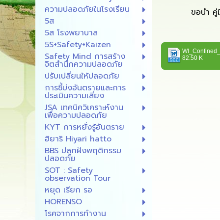
ความปลอดภัยในโรงเรียน
ขอนำ คู่มือคว
5ส
5ส โรงพยาบาล
5S+Safety+Kaizen
WI_Confined_
Safety Mind การสร้าง
82.50 K
จิตสำนึกความปลอดภัย
ปรับเปลี่ยนให้ปลอดภัย
การชี้บ่งอันตรายและการ
ประเมินความเสี่ยง
JSA เทคนิควิเคราะห์งาน
เพื่อความปลอดภัย
KYT การหยั่งรู้อันตราย
ฮิยาริ Hiyari hatto
BBS ปลูกฝังพฤติกรรม
ปลอดภัย
SOT : Safety
observation Tour
หยุด เรียก รอ
HORENSO
โรคจากการทำงาน